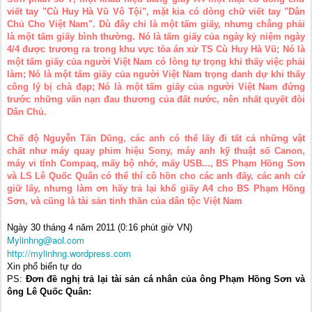
viết tay "Cù Huy Hà Vũ Vô Tội", mặt kia có dòng chữ viết tay "Dân
Chủ Cho Việt Nam". Dù đây chỉ là một tấm giấy, nhưng chẳng phải
là một tấm giấy bình thường. Nó là tấm giấy của ngày kỷ niệm ngày
4/4 được trương ra trong khu vực tòa án xử TS Cù Huy Hà Vũ; Nó là
một tấm giấy của người Việt Nam có lòng tự trọng khi thấy việc phải
làm; Nó là một tấm giấy của người Việt Nam trọng danh dự khi thấy
công lý bị chà đạp; Nó là một tấm giấy của người Việt Nam đứng
trước những vấn nạn đau thương của đất nước, nên nhất quyết đòi
Dân Chủ.
Chế độ Nguyễn Tấn Dũng, các anh có thể lấy đi tất cả những vật
chất như máy quay phim hiệu Sony, máy anh kỹ thuật số Canon,
máy vi tính Compaq, mấy bộ nhớ, mấy USB..., BS Phạm Hồng Sơn
và LS Lê Quốc Quân có thể thí cô hồn cho các anh đấy, các anh cứ
giữ lấy, nhưng làm ơn hãy trả lại khổ giấy A4 cho BS Phạm Hồng
Sơn, và cũng là tài sản tinh thần của dân tộc Việt Nam
Ngày 30 tháng 4 năm 2011 (0:16 phút giờ VN)
Mylinhng@aol.com
http://mylinhng.wordpress.com
Xin phổ biến tự do
PS:
Đơn đề nghị trả lại tài sản cá nhân của ông Phạm Hồng Sơn và
ông Lê Quốc Quân: