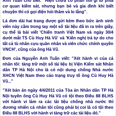
Anh Tuấn cho biết: "Hiện chưa có phản hồi gì từ phía
cơ quan kiểm sát, nhưng bạn bè và gia đình khi biết
chuyện thì có gọi điện hỏi thăm và lo lắng".
Lá đơn dài hai trang được gửi kèm theo bức ảnh sinh
viên này cầm trong tay một số tài liệu đã in ra trên giấy,
cụ thể là bài viết 'Chiến tranh Việt Nam và ngày 30/4
dưới mắt TS Cù Huy Hà Vũ' và 'Kiến nghị trả tự do cho
tất cả tù nhân cựu quân nhân và viên chức chính quyền
VNCH', cũng của ông Hà Vũ.
Đơn của Nguyễn Anh Tuấn viết: "Xét hành vi của cá
nhân tôi: tàng trữ một số tài liệu bị Viện Kiểm sát Nhân
dân TP Hà Nội cho là có nội dung chống Nhà nước
XHCN Việt Nam theo cáo trạng truy tố ông Cù Huy Hà
Vũ..."
"Xét bản án ngày 4/4/2011 của Tòa án Nhân dân TP Hà
Nội tuyên ông Cù Huy Hà Vũ có tội theo Điều 88 BLHS
với hành vi làm ra các tài liệu chống nhà nước thì
đương nhiên cá nhân tôi cũng phải bị coi là có tội theo
Điều 88 BLHS với hành vi tàng trữ các tài liệu đó."