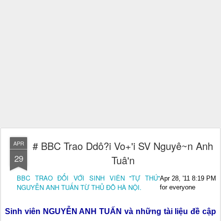
# BBC Trao Ddô?i Vo+'i SV Nguyê~n Anh
APR
29
Tuâ'n
BBC TRAO ĐỔI VỚI SINH VIÊN ''TỰ THÚ''
Apr 28, '11 8:19 PM
NGUYỄN ANH TUẤN TỪ THỦ ĐÔ HÀ NỘI.
for everyone
Sinh viên NGUYỄN ANH TUẤN và những tài liệu đề cập