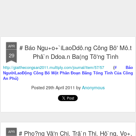
# Báo Ngu+o+`iLaoDdô.ng Công Bô' Mô.t
APR
29
Phâ`n Ddoa.n Ba(ng Tô'ng Tình
http://giaithecongsan2011.multiply.com/journal/item/57/57
(
# Báo
NgườiLaoĐộng Công Bố Một Phần Đoạn Băng Tống Tình Của Công
An Phú)
Posted
29th April 2011
by
Anonymous
# Pho?ng Vâ'n Chi. Trâ`n Thi. Hô`ng, Vo+.
APR