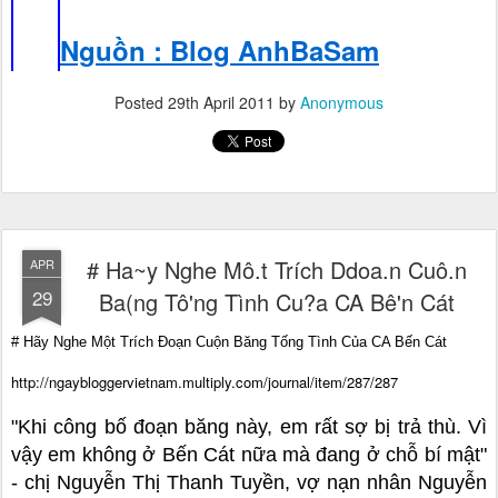
Nguồn : Blog AnhBaSam
Posted
29th April 2011
by
Anonymous
# Ha~y Nghe Mô.t Trích Ddoa.n Cuô.n
APR
29
Ba(ng Tô'ng Tình Cu?a CA Bê'n Cát
# Hãy Nghe Một Trích Đoạn Cuộn Băng Tống Tình Của CA Bến Cát
http://ngaybloggervietnam.multiply.com/journal/item/287/287
"Khi công bố đoạn băng này, em rất sợ bị trả thù. Vì
vậy em không ở Bến Cát nữa mà đang ở chỗ bí mật"
- chị Nguyễn Thị Thanh Tuyền, vợ nạn nhân Nguyễn