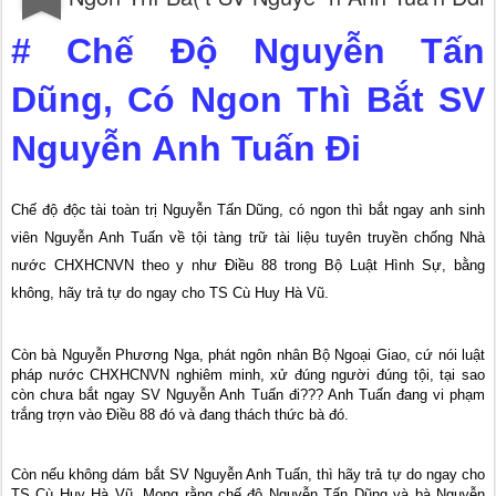
# Chế Độ Nguyễn Tấn
Dũng, Có Ngon Thì Bắt SV
Nguyễn Anh Tuấn Đi
Chế độ độc tài toàn trị Nguyễn Tấn Dũng, có ngon thì bắt ngay anh sinh
viên Nguyễn Anh Tuấn về tội tàng trữ tài liệu tuyên truyền chống Nhà
nước CHXHCNVN theo y như Điều 88 trong Bộ Luật Hình Sự, bằng
không, hãy trả tự do ngay cho TS Cù Huy Hà Vũ.
Còn bà Nguyễn Phương Nga, phát ngôn nhân Bộ Ngoại Giao, cứ nói luật
pháp nước CHXHCNVN nghiêm minh, xử đúng người đúng tội, tại sao
còn chưa bắt ngay SV Nguyễn Anh Tuấn đi??? Anh Tuấn đang vi phạm
trắng trợn vào Điều 88 đó và đang thách thức bà đó.
Còn nếu không dám bắt SV Nguyễn Anh Tuấn, thì hãy trả tự do ngay cho
TS Cù Huy Hà Vũ. Mong rằng chế độ Nguyễn Tấn Dũng và bà Nguyễn