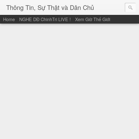
Thông Tin, Sự Thật và Dân Chủ
Home
NGHE DĐ ChinhTri LIVE !
Xem Giờ Thế Giới