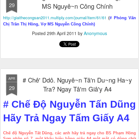
29
MS Nguyê~n Công Chính
http://giaithecongsan2011.multiply.com/journal/item/61/61
(
# Phỏng Vấn
Chị Trần Thị Hồng, Vợ MS Nguyễn Công Chính)
Posted
29th April 2011
by
Anonymous
# Chê' Ddô. Nguyê~n Tâ'n Du~ng Ha~y
APR
29
Tra? Ngay Tâ'm Giâ'y A4
# Chế Độ Nguyễn Tấn Dũng
Hãy Trả Ngay Tấm Giấy A4
Chế độ Nguyễn Tất Dũng, các anh hãy trả ngay cho BS Phạm Hồng
Sơn phần số 7, một khẩu hiệu bằng giấy A4 một mặt có dòng chữ