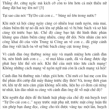
Thẳng đơ, cứng ngắc mà kích cỡ còn to lớn hơn cả một thiếu nữ
đang đặt hai tay lên nó! [3]
Tại sao câu nói “Tự Do cái con c.. “ bùng nổ lớn trong nước?
Khi một xã hội càng ngày càng có nhiều loại ranh ngôn, mỉa mai,
châm biếm thì tự nó đã nói lên sự phẫn nộ vì bị bức bách và sợ hãi
cùng tột trước bạo lực. Chế độ càng bạo lực thì hình thức phản
kháng qua châm biếm càng nhiều, càng dữ dội. Nên nhân câu nói
công khai đó của viên Trung tá Công an về con c.. đã giúp cánh
đàn ông viết lách òa vỡ sự bức bách cùng cực trong lòng.
Vì cánh đàn ông thường nóng nảy và mạnh miệng hơn cánh đàn
bà, nên hình ảnh con c… , về mọi khía cạnh, đã và đang được dịp
phát huy khí thế sôi nổi. Khí thế của một trào lưu cách mạng!
Không những cách mạng về ngôn ngữ mà còn là cách mạng xã hội!
Cánh đàn bà thường nín / nhịn giỏi hơn. Chỉ mới có hai mẹ con lõa
thể phản đối cướp đất mấy tháng trước đây thôi! Và, trong thời gian
tới, khi tự đè nén căm giận không nỗi nữa, liệu họ có đem cái riêng
tư nhất, kín đáo nhất ra cùng với cánh đàn ông để vỗ mặt chế độ?
Khi người đại diện để thi hành luật pháp của chế độ mà huỵch toẹt
“Tự Do cái con c..” ngay trước mặt phụ nữ, trước mặt công luận thì
xin phép bạn đang đọc, cũng cho tôi được văng tục một lần, huỵch