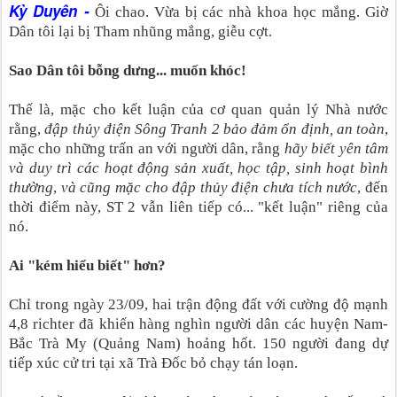
Kỳ Duyên
-
Ôi chao. Vừa bị các nhà khoa học mắng. Giờ
Dân tôi lại bị Tham nhũng mắng, giễu cợt.
Sao Dân tôi bỗng dưng... muốn khóc!
Thế là, mặc cho kết luận của cơ quan quản lý Nhà nước
rằng,
đập thủy điện Sông Tranh 2 bảo đảm ổn định, an toàn
,
mặc cho những trấn an với người dân, rằng
hãy biết yên tâm
và duy trì các hoạt động sản xuất, học tập, sinh hoạt bình
thường
,
và cũng mặc cho đập thủy điện chưa tích nước
, đến
thời điểm này, ST 2 vẫn liên tiếp có... "kết luận" riêng của
nó.
Ai "kém hiểu biết" hơn?
Chỉ trong ngày 23/09, hai trận động đất với cường độ mạnh
4,8 richter đã khiến hàng nghìn người dân các huyện Nam-
Bắc Trà My (Quảng Nam) hoảng hốt. 150 người đang dự
tiếp xúc cử tri tại xã Trà Đốc bỏ chạy tán loạn.