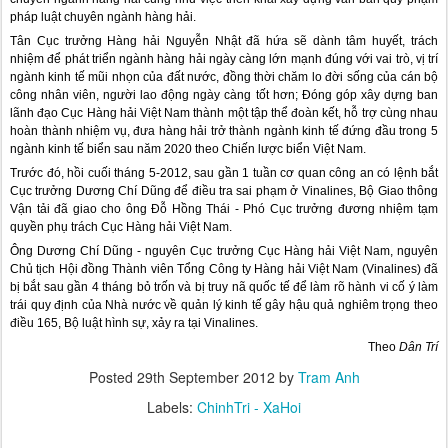
pháp luật chuyên ngành hàng hải.
Tân Cục trưởng Hàng hải Nguyễn Nhật đã hứa sẽ dành tâm huyết, trách
nhiệm để phát triển ngành hàng hải ngày càng lớn mạnh đúng với vai trò, vị trí
ngành kinh tế mũi nhọn của đất nước, đồng thời chăm lo đời sống của cán bộ
công nhân viên, người lao động ngày càng tốt hơn; Đóng góp xây dựng ban
lãnh đạo Cục Hàng hải Việt Nam thành một tập thể đoàn kết, hỗ trợ cùng nhau
hoàn thành nhiệm vụ, đưa hàng hải trở thành ngành kinh tế đứng đầu trong 5
ngành kinh tế biển sau năm 2020 theo Chiến lược biển Việt Nam.
Trước đó, hồi cuối tháng 5-2012, sau gần 1 tuần cơ quan công an có lệnh bắt
Cục trưởng Dương Chí Dũng để điều tra sai phạm ở Vinalines, Bộ Giao thông
Vận tải đã giao cho ông Đỗ Hồng Thái - Phó Cục trưởng đương nhiệm tạm
quyền phụ trách Cục Hàng hải Việt Nam.
Ông Dương Chí Dũng - nguyên Cục trưởng Cục Hàng hải Việt Nam, nguyên
Chủ tịch Hội đồng Thành viên Tổng Công ty Hàng hải Việt Nam (Vinalines) đã
bị bắt sau gần 4 tháng bỏ trốn và bị truy nã quốc tế để làm rõ hành vi cố ý làm
trái quy định của Nhà nước về quản lý kinh tế gây hậu quả nghiêm trọng theo
điều 165, Bộ luật hình sự, xảy ra tại Vinalines.
Theo
Dân Trí
Posted
29th September 2012
by
Tram Anh
Labels:
ChinhTri - XaHoi