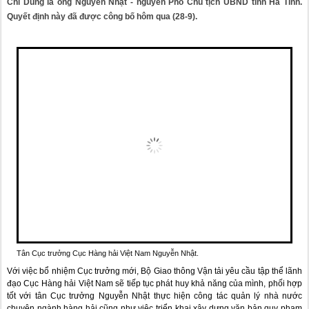
Chí Dũng là ông Nguyễn Nhật - nguyên Phó Chủ tịch UBND tỉnh Hà Tĩnh.
Quyết định này đã được công bố hôm qua (28-9).
Tân Cục trưởng Cục Hàng hải Việt Nam Nguyễn Nhật.
Với việc bổ nhiệm Cục trưởng mới, Bộ Giao thông Vận tải yêu cầu tập thể lãnh
đạo Cục Hàng hải Việt Nam sẽ tiếp tục phát huy khả năng của mình, phối hợp
tốt với tân Cục trưởng Nguyễn Nhật thực hiện công tác quản lý nhà nước
chuyên ngành hàng hải cũng như việc triển khai xây dựng văn bản quy phạm