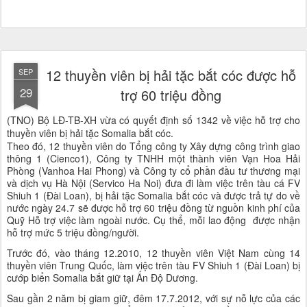
12 thuyền viên bị hải tặc bắt cóc được hỗ
SEP
29
trợ 60 triệu đồng
(TNO) Bộ LĐ-TB-XH vừa có quyết định số 1342 về việc hỗ trợ cho
thuyền viên bị hải tặc Somalia bắt cóc.
Theo đó, 12 thuyền viên do Tổng công ty Xây dựng công trình giao
thông 1 (Cienco1), Công ty TNHH một thành viên Vạn Hoa Hải
Phòng (Vanhoa Hai Phong) và Công ty cổ phần đầu tư thương mại
và dịch vụ Hà Nội (Servico Ha Noi) đưa đi làm việc trên tàu cá FV
Shiuh 1 (Đài Loan), bị hải tặc Somalia bắt cóc và được trả tự do về
nước ngày 24.7 sẽ được hỗ trợ 60 triệu đồng từ nguồn kinh phí của
Quỹ Hỗ trợ việc làm ngoài nước. Cụ thể, mỗi lao động được nhận
hỗ trợ mức 5 triệu đồng/người.
Trước đó, vào tháng 12.2010, 12 thuyền viên Việt Nam cùng 14
thuyền viên Trung Quốc, làm việc trên tàu FV Shiuh 1 (Đài Loan) bị
cướp biển Somalia bắt giữ tại Ấn Độ Dương.
Sau gần 2 năm bị giam giữ, đêm 17.7.2012, với sự nỗ lực của các