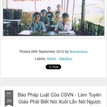
Posted
29th September 2012
by
Anonymous
Labels:
XaHoi - GiaoDuc
Báo Pháp Luật Của CSVN - Làm Tuyên
SEP
29
Giáo Phải Biết Nói Xuôi Lẫn Nói Ngược