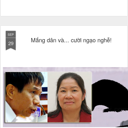
SEP
Mắng dân và... cười ngạo nghễ!
29