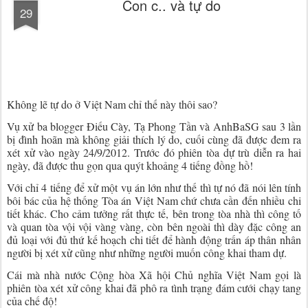
Con c.. và tự do
29
Không lẽ tự do ở Việt Nam chỉ thế này thôi sao?
Vụ xử ba blogger Điếu Cày, Tạ Phong Tần và AnhBaSG sau 3 lần
bị đình hoãn mà không giải thích lý do, cuối cùng đã được đem ra
xét xử vào ngày 24/9/2012. Trước đó phiên tòa dự trù diễn ra hai
ngày, đã được thu gọn qua quýt khoảng 4 tiếng đồng hồ!
Với chỉ 4 tiếng để xử một vụ án lớn như thế thì tự nó đã nói lên tính
bôi bác của hệ thống Tòa án Việt Nam chứ chưa cần đến nhiều chi
tiết khác. Cho cảm tưởng rất thực tế, bên trong tòa nhà thì công tố
và quan tòa vội vội vàng vàng, còn bên ngoài thì dày đặc công an
đủ loại với đủ thứ kế hoạch chi tiết để hành động trấn áp thân nhân
người bị xét xử cũng như những người muốn công khai tham dự.
Cái mà nhà nước Cộng hòa Xã hội Chủ nghĩa Việt Nam gọi là
phiên tòa xét xử công khai đã phô ra tình trạng đám cưới chạy tang
của chế độ!