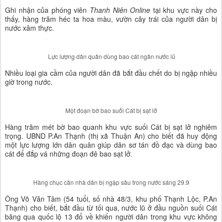
Ghi nhận của phóng viên
Thanh Niên Online
tại khu vực này cho
thấy, hàng trăm héc ta hoa màu, vườn cây trái của người dân bị
nước xâm thực.
Lực lượng dân quân dùng bao cát ngăn nước lũ
Nhiều loại gia cầm của người dân đã bắt đầu chết do bị ngập nhiều
giờ trong nước.
Một đoạn bờ bao suối Cát bị sạt lở
Hàng trăm mét bờ bao quanh khu vực suối Cát bị sạt lở nghiêm
trọng. UBND P.An Thạnh (thị xã Thuận An) cho biết đã huy động
một lực lượng lớn dân quân giúp dân sơ tán đồ đạc và dùng bao
cát để đắp vá những đoạn đê bao sạt lở.
Hàng chục căn nhà dân bị ngập sâu trong nước sáng 29.9
Ông Võ Văn Tâm (54 tuổi, số nhà 48/3, khu phố Thạnh Lộc, P.An
Thạnh) cho biết, bắt đầu từ tối qua, nước lũ ở đầu nguồn suối Cát
băng qua quốc lộ 13 đổ về khiến người dân trong khu vực không