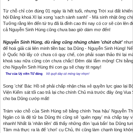
Từ chỗ chỉ còn đúng 01 ngày là hết tuổi, nhưng Trời xui đất khiến
hội Đảng khoá XI lại xong 'sạch sành sanh!' - Mà sinh nhật ông chị
Tưởng rằng lên đến tứ trụ đã là đỉnh cao thì nay có cơ sẽ còn lên 
cả Nguyễn Sinh Hùng cũng chưa bao giờ dám mơ đến!
Nguyễn Sinh Hùng, dù rằng cũng nhúng chàm 'chút chút'
nhưn
để hoá giải cái liên minh tiền bạc ba Dũng - Nguyễn Sinh Hùng! Nếu
ở Quốc hội lấy cớ chưa có quy chế, còn phải soạn thảo thì lại mấ
khoá sau nữa cũng còn chưa chắc! Đêm dài lắm mộng! Chi bằng
cho Nguyễn Sinh Hùng thì con gụ sẽ chạy tít ngay!
Thư của Uỷ viên TƯ đảng
Vỏ quýt dày có móng tay nhọn!
Song 'chịt' Bác Hồ sẽ phải chấp nhận chia xẻ quyền lực giao lại
Viện Kiểm sát tối cao trả lại cho chính Chủ mà trước đây ông Vua
cho ba Dũng cướp mất!
Trám vào chỗ của Sinh Hùng sẽ bằng chính 'hoa hậu' Nguyễn Th
Ngân có là đệ tử ba Dũng thì cũng sẽ 'quên ngay' mà chắp tay v
nhanh! Nhất là 'nhãn tiền' đã thấy những đòn 'quá bẩn' ba Dũng t
Tâm mà thực ra là để 'chơi' cụ Chủ, thì cũng làm chạnh lòng khôn