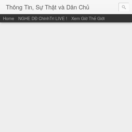
Thông Tin, Sự Thật và Dân Chủ
Home
NGHE DĐ ChinhTri LIVE !
Xem Giờ Thế Giới