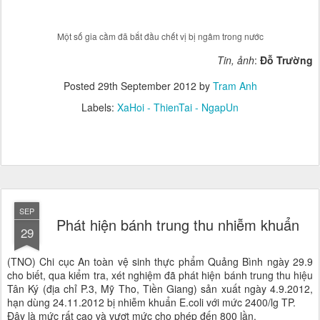
Một số gia cầm đã bắt đầu chết vị bị ngâm trong nước
Tin, ảnh
:
Đỗ Trường
Posted
29th September 2012
by
Tram Anh
Labels:
XaHoi - ThienTai - NgapUn
SEP
Phát hiện bánh trung thu nhiễm khuẩn
29
(TNO) Chi cục An toàn vệ sinh thực phẩm Quảng Bình ngày 29.9
cho biết, qua kiểm tra, xét nghiệm đã phát hiện bánh trung thu hiệu
Tân Ký (địa chỉ P.3, Mỹ Tho, Tiền Giang) sản xuất ngày 4.9.2012,
hạn dùng 24.11.2012 bị nhiễm khuẩn E.coli với mức 2400/lg TP.
Đây là mức rất cao và vượt mức cho phép đến 800 lần.