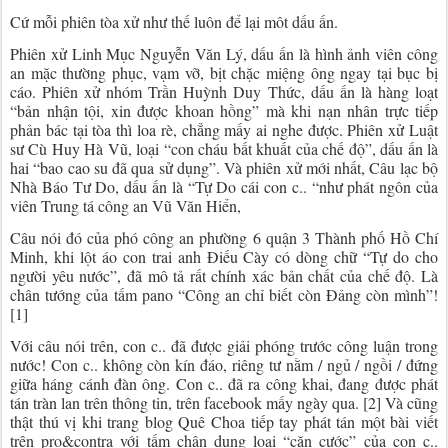
Cứ mỗi phiên tòa xử như thế luôn để lại môt dấu ấn.
Phiên xử Linh Mục Nguyễn Văn Lý, dấu ấn là hình ảnh viên công
an mặc thường phục, vạm vỡ, bịt chặc miệng ông ngay tại bục bị
cáo. Phiên xử nhóm Trần Huỳnh Duy Thức, dấu ấn là hàng loạt
“bản nhận tội, xin được khoan hồng” mà khi nạn nhân trực tiếp
phản bác tại tòa thì loa rè, chẳng mấy ai nghe được. Phiên xử Luật
sư Cù Huy Hà Vũ, loại “con cháu bất khuất của chế độ”, dấu ấn là
hai “bao cao su đã qua sử dụng”. Và phiên xử mới nhất, Câu lạc bộ
Nhà Báo Tư Do, dấu ấn là “Tự Do cái con c.. “như phát ngôn của
viên Trung tá công an Vũ Văn Hiển,
Câu nói đó của phó công an phường 6 quận 3 Thành phố Hồ Chí
Minh, khi lột áo con trai anh Điếu Cày có dòng chữ “Tự do cho
người yêu nước”, đã mô tả rất chính xác bản chất của chế độ. Là
chân tướng của tấm pano “Công an chỉ biết còn Đảng còn mình”!
[1]
Với câu nói trên, con c.. đã được giải phóng trước công luận trong
nước! Con c.. không còn kín đáo, riêng tư nằm / ngủ / ngồi / đứng
giữa háng cánh đàn ông. Con c.. đã ra công khai, đang được phát
tán tràn lan trên thông tin, trên facebook mấy ngày qua. [2] Và cũng
thật thú vị khi trang blog Quê Choa tiếp tay phát tán một bài viết
trên pro&contra với tấm chân dung loại “căn cước” của con c..