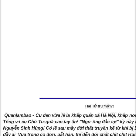
Hai Tứ trụ mới?!
Quanlambao - Cu đen vừa lê la khắp quán xá Hà Nội, khắp nơi 
Tổng và cụ Chủ Tư quá cao tay ấn! "Ngư ông đắc lợi" kỳ này 
Nguyễn Sinh Hùng! Có lẽ sau mấy đời thất truyền kể từ khi bị 
đầy ải Vua trong cô đơn, uất hận, thì đến đời chắt chít chịt Hù