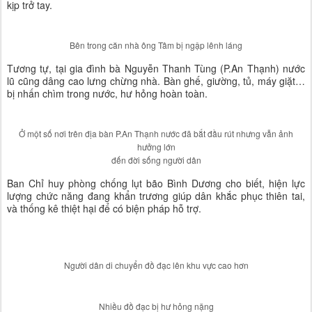
kịp trở tay.
Bên trong căn nhà ông Tâm bị ngập lênh láng
Tương tự, tại gia đình bà Nguyễn Thanh Tùng (P.An Thạnh) nước
lũ cũng dâng cao lưng chừng nhà. Bàn ghế, giường, tủ, máy giặt…
bị nhấn chìm trong nước, hư hỏng hoàn toàn.
Ở một số nơi trên địa bàn P.An Thạnh nước đã bắt đầu rút nhưng vẫn ảnh
hưởng lớn
đến đời sống người dân
Ban Chỉ huy phòng chống lụt bão Bình Dương cho biết, hiện lực
lượng chức năng đang khẩn trương giúp dân khắc phục thiên tai,
và thống kê thiệt hại để có biện pháp hỗ trợ.
Người dân di chuyển đồ đạc lên khu vực cao hơn
Nhiều đồ đạc bị hư hỏng nặng