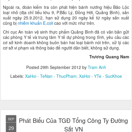
Ngoài ra, đoàn kiểm tra còn phát hiện bánh nướng hiệu Bảo Lộc
loại nhỏ (địa chỉ tiểu khu 9, P.Bắc Lý, Đồng Hới, Quảng Bình), sản
xuất ngày 25.9.2012, hạn sử dụng 20 ngày kể từ ngày sản xuất
cũng bị
nhiễm khuẩn E.coli
cao với mức như trên.
Chi cục An toàn vệ sinh thực phẩm Quảng Bình đã có văn bản gửi
các phòng Y tế và trung tâm Y tế dự phòng trong tỉnh, yêu cầu các
cơ sở kinh doanh không buôn bán hai loại bánh nói trên, xử lý các
cơ sở vi phạm và thông báo để người dân biết, không sử dụng.
Trương Quang Nam
Posted
29th September 2012
by
Tram Anh
Labels:
XaHoi - TeNan - ThucPham
XaHoi - YTe - SucKhoe
Phát Biểu Của TGĐ Tổng Công Ty Đường
SEP
29
Sắt VN