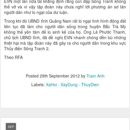
EVN một lần nữa tái khẳng định rằng con đập Sông Tranh không
thể vỡ và vì vậy tập đoàn này chưa nghĩ tới phương án sơ tán
người dân như lo ngại của dư luận.
Trong khi đó UBND tỉnh Quảng Nam rất lo ngại tình hình động đất
liên tục đã làm cho người dân sống trong huyện Bắc Trà My
không thể yên tâm để lo sinh kế của họ. Ông Lê Phước Thanh,
chủ tịch UBND tỉnh, đã đề nghị EVN nhanh chóng đền bù những
thiệt hại mà tập đoàn này đã gây ra cho người dân trong khu vực
Thủy điện Sông Tranh 2.
Theo RFA
Posted
29th September 2012
by
Tram Anh
Labels:
XaHoi - XayDung - ThuyDien
SEP